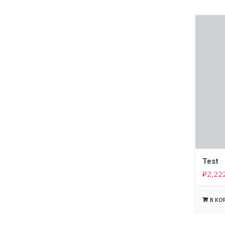
Test
₽
2,22
В КО