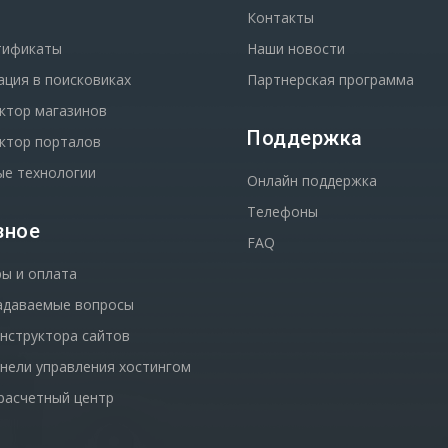
Контакты
тификаты
Наши новости
ация в поисковиках
Партнерская программа
ктор магазинов
Поддержка
ктор порталов
е технологии
Онлайн поддержка
Телефоны
зное
FAQ
ы и оплата
адаваемые вопросы
нструктора сайтов
нели управления хостингом
расчетный центр