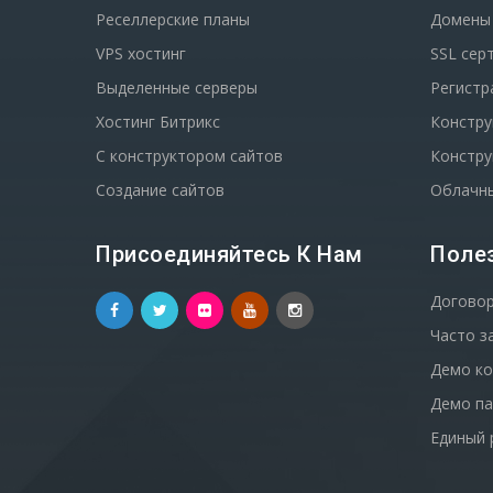
Реселлерские планы
Домены
VPS хостинг
SSL сер
Выделенные серверы
Регистр
Хостинг Битрикс
Констру
С конструктором сайтов
Констру
Создание сайтов
Облачны
Присоединяйтесь К Нам
Поле
Договор
Часто з
Демо ко
Демо па
Единый 